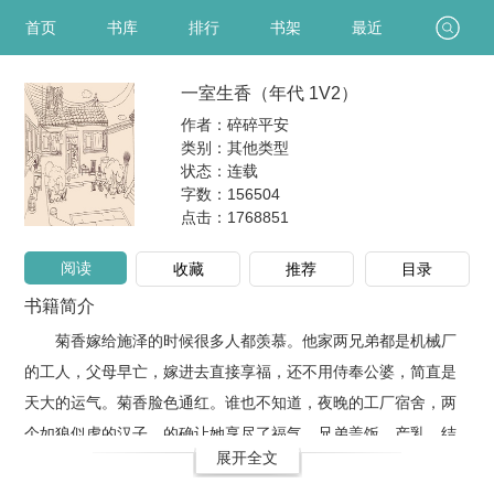
首页
书库
排行
书架
最近
一室生香（年代 1V2）
作者：碎碎平安
类别：其他类型
状态：连载
字数：156504
点击：
1768851
阅读
收藏
推荐
目录
书籍简介
菊香嫁给施泽的时候很多人都羡慕。他家两兄弟都是机械厂
的工人，父母早亡，嫁进去直接享福，还不用侍奉公婆，简直是
天大的运气。菊香脸色通红。谁也不知道，夜晚的工厂宿舍，两
个如狼似虎的汉子，的确让她享尽了福气。兄弟盖饭、产乳，结
展开全文
局1V2，HE私设很多，一切为肉服务，和现实有出入！默认男主