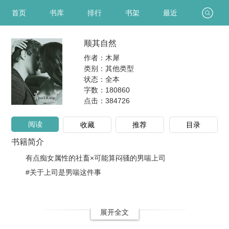
首页
书库
排行
书架
最近
顺其自然
作者：木犀
类别：其他类型
状态：全本
字数：180860
点击：
384726
阅读
收藏
推荐
目录
书籍简介
有点痴女属性的社畜×可能算闷骚的男喘上司
#关于上司是男喘这件事
展开全文