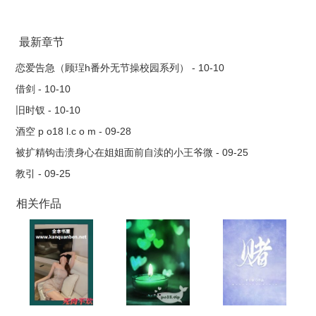
“哟，师弟，混得这么垃了？” 管平月：预判了他们的预判顺带
装个逼而已，为什么会成为心劫啊 *第二人称 无脑爽文 万人
迷设定 不想写np但本作不np天理难容 x纯情蛇妖火辣辣 x请
最新章节
王爷放过我x我是师弟生死劫x拿什么感化魔道师兄…若干
恋爱告急（顾珵h番外无节操校园系列） - 10-10
借剑 - 10-10
旧时钗 - 10-10
酒空 p o18 l.c o m - 09-28
被扩精钩击溃身心在姐姐面前自渎的小王爷微 - 09-25
教引 - 09-25
相关作品