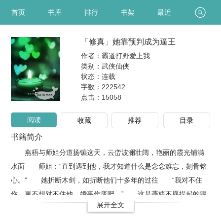
首页
书库
排行
书架
最近
「修真」她靠预判成为逼王
作者：霸道打野爱上我
类别：武侠仙侠
状态：连载
字数：222542
点击：
15058
阅读
收藏
推荐
目录
书籍简介
燕梧与师姐分道扬镳这天，云峦波澜壮阔，艳丽的霞光铺满
水面 师姐：“直到遇到他，我才知道什么是念念难忘，刻骨铭
心。” 她折断木剑，如折断他们十多年的过往 “我对不住
你，更不想对不住他。婚事作废吧。” 这是燕梧不愿提起的噩
展开全文
梦。多年后，化神大劫在即，眉目不染尘埃的少女再次入梦