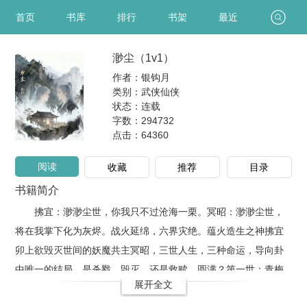
首页
书库
排行
书架
最近
渺尘（1v1）
作者：银钩月
类别：武侠仙侠
状态：连载
字数：294732
点击：
64360
阅读
收藏
推荐
目录
书籍简介
拂宜：渺渺尘世，你我只不过沧海一栗。冥昭：渺渺尘世，
将在我掌下化为灰烬。战火延绵，六界灾绝。蕴火造生之神拂宜
卯上欲毁灭世间的妖魔共主冥昭，三世人生，三种命运，导向卦
中唯一的结局。是杀戮、毁灭，还是救赎、圆满？第一世：青梅
展开全文
竹马小情侣，慕容庭vs楚玉锦第二世：扭曲狠绝宋还旌vs至高至