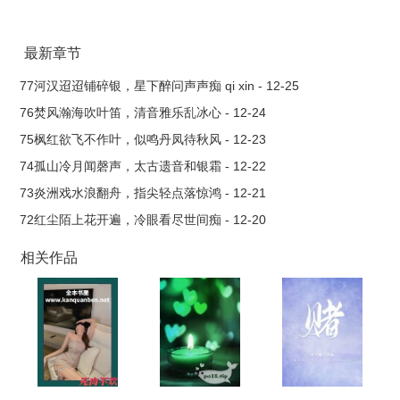
洁江捷第三世：蕴火拂宜vs魔尊冥昭
最新章节
77河汉迢迢铺碎银，星下醉问声声痴 qi xin - 12-25
76焚风瀚海吹叶笛，清音雅乐乱冰心 - 12-24
75枫红欲飞不作叶，似鸣丹凤待秋风 - 12-23
74孤山冷月闻磬声，太古遗音和银霜 - 12-22
73炎洲戏水浪翻舟，指尖轻点落惊鸿 - 12-21
72红尘陌上花开遍，冷眼看尽世间痴 - 12-20
相关作品