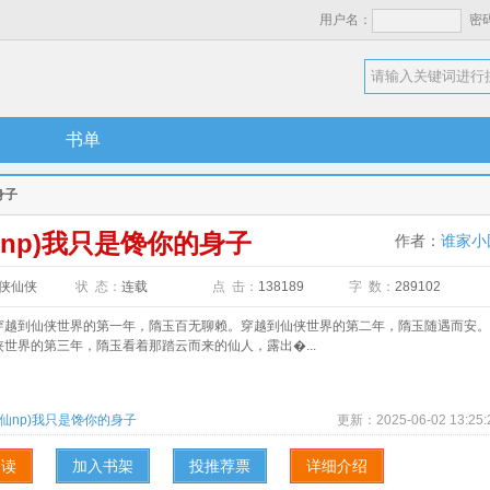
用户名：
密
书单
身子
仙np)我只是馋你的身子
作者：
谁家小
侠仙侠
状 态：
连载
点 击：
138189
字 数：
289102
到仙侠世界的第一年，隋玉百无聊赖。穿越到仙侠世界的第二年，隋玉随遇而安。
世界的第三年，隋玉看着那踏云而来的仙人，露出�...
修仙np)我只是馋你的身子
更新：
2025-06-02 13:25:
阅读
加入书架
投推荐票
详细介绍