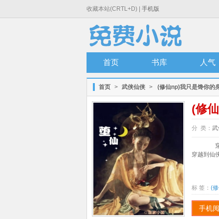
收藏本站(CRTL+D) |
手机版
首页
书库
人气
首页
>
武侠仙侠
>
(修仙np)我只是馋你的
(修
分 类：
武
穿越
穿越到仙侠
标 签：
(
手机