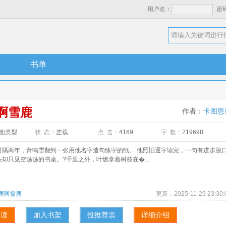
用户名：
密
书单
啊雪鹿
作者：
卡图恩
他类型
状 态：
连载
点 击：
4169
字 数：
219698
两年，萧鸣雪翻到一张用他名字造句练字的纸。 他照旧逐字读完，一句有进步脱
却只见空荡荡的书桌。?千里之外，叶燃拿着树枝在�...
鹿啊雪鹿
更新：
2025-11-29 23:30:
阅读
加入书架
投推荐票
详细介绍