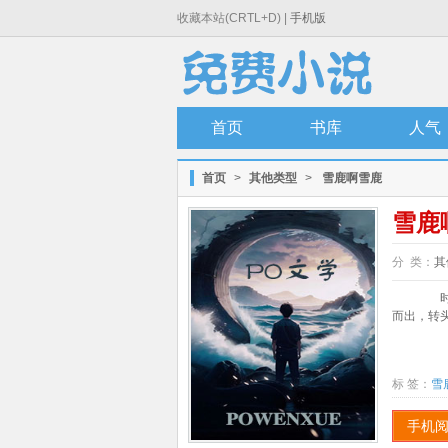
收藏本站(CRTL+D) |
手机版
首页
书库
人气
首页
>
其他类型
>
雪鹿啊雪鹿
雪鹿
分 类：
其
时隔
而出，转头
标 签：
雪
手机