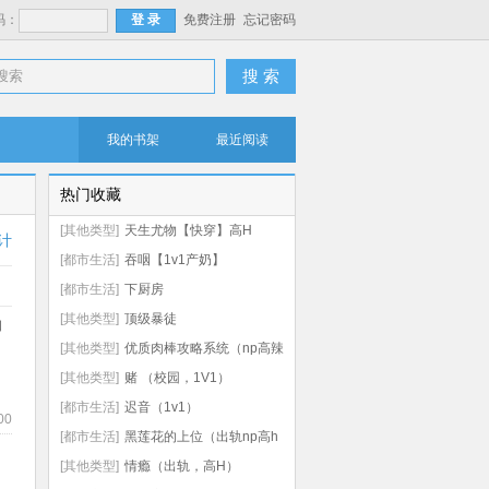
码：
免费注册
忘记密码
搜 索
我的书架
最近阅读
热门收藏
[其他类型]
天生尤物【快穿】高H
计
[都市生活]
吞咽【1v1产奶】
[都市生活]
下厨房
[其他类型]
顶级暴徒
口
[其他类型]
优质肉棒攻略系统（np高辣
文）
[其他类型]
赌 （校园，1V1）
[都市生活]
迟音（1v1）
00
[都市生活]
黑莲花的上位（出轨np高h
虐男）
[其他类型]
情瘾（出轨，高H）