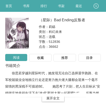
首页
书库
排行
书架
最近
（星际）Bad Ending反叛者
作者：莉砾
类别：科幻未来
状态：连载
字数：512836
点击：
36662
阅读
收藏
推荐
目录
书籍简介
徐思若穿越到星际时代，她发现无论自己选择退学跑路、在
军校兢兢业业地独立行走还是努力抱大佬大腿都会迎来一个毫不
留情的黑深残不可描述BE。 她思考了片刻，把人生目标从“安
稳踏实地幸福生活下去”改成“那就大家一起死吧^ ^” 反叛当然
展开全文
有代价，但她仍然决定夺回应有的未来。