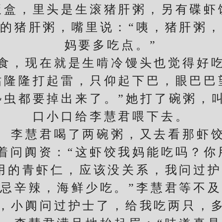
，里头是生滚猪肝粥，另有碟虾
猪肝粥，嘴里说：“咦，猪肝粥，
妈要多吃点。”
，现在就是生啃冷馒头也觉得好吃
咕隆隆打起雷，只仰起下巴，眼巴巴
馋虫都要掉出来了。”她打了碗粥，
口小口给李慧君喂下去。
慧君喝了两碗粥，又去看那虾
阗资：“这虾饺我妈能吃吗？你
的青虾仁，应该没关系，我问过护
忌辛辣，海鲜少吃。”李慧君等不
吧，小阗问过护士了，给我吃两只，多