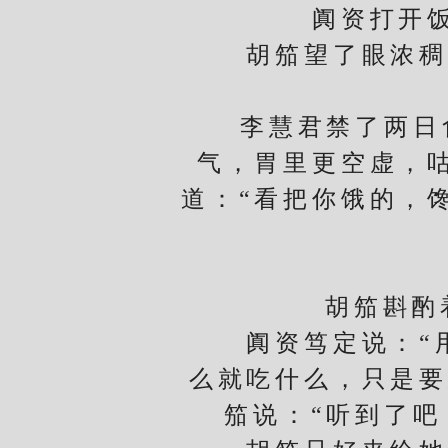
阗资打开饭盒
胡笳望了眼浓稠的
李慧君禁了两日食
气，胃里更空虚，
道：“看把你饿的，
李
胡笳斟酌着问
阗资笃定说：“用
么就吃什么，只是要
笳说：“听到了