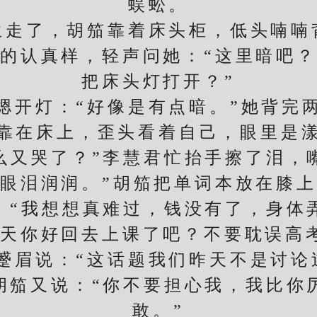
蜈蚣。
了，胡笳靠着床头柜，低头喃喃
认真样，轻声问她：“这里暗吧？
把床头灯打开？”
开灯：“好像是有点暗。”她背完两
靠在床上，歪头看着自己，眼里是
么又哭了？”李慧君忙抬手擦了泪，
眼泪润润。”胡笳把单词本放在膝
：“我想想真难过，钱没有了，身体
天你好回去上课了吧？不要耽误高
说：“这话题我们昨天不是讨论
又说：“你不要担心我，我比你
敢。”