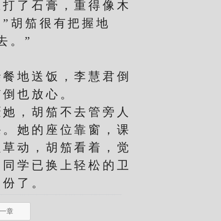
打了石膏，重得像木
”胡笳很有把握地
去。”
。
餐地送饭，李慧君倒
笳倒也放心。
她，胡笳不去管旁人
课。她的座位靠窗，课
吹草动，胡笳看着，觉
的同学已换上轻松的卫
月份了。
一章