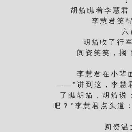
胡笳瞧着李慧君：
李慧君笑得扯
六点
胡笳收了行军床
阗资笑笑，搁下饭
李慧君在小辈面前
——”讲到这，李慧
了瞧胡笳，胡笳说
吧？”李慧君点头道
阗资温文地