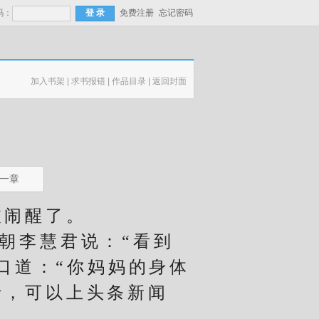
码：
免费注册
忘记密码
加入书架
|
求书报错
|
作品目录
|
返回封面
一章
闹醒了。
朝李慧君说：“看到
口道：“你妈妈的身体
折，可以上头条新闻
笑。