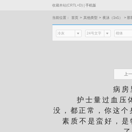
收藏本站(CRTL+D) |
手机版
当前位置：
首页
>
其他类型
>
夜泳（1v1）
>
那
冷灰
24号文字
楷体
上
病房里
护士量过血压体温
没，都正常，你这个
素质不是蛮好，是
了