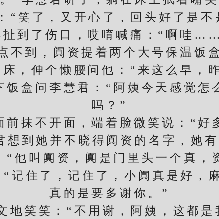
“笑了，又开心了，回头好了是不是
到了伤口，哎唷喊痛：“啊哇……
不到，阗资提着两个大号保温饭盒
，伸个懒腰问他：“来这么早，昨
盒问李慧君：“阿姨今天感觉怎
吗？”
抹不开面，端着脸微笑说：“好
君想到她并不晓得阗资的名字，她
：“他叫阗资，阗是门里头一个真，
：“记住了，记住了，小阗真是好，
真的是要多谢你。”
笑笑：“不用谢，阿姨，这都是