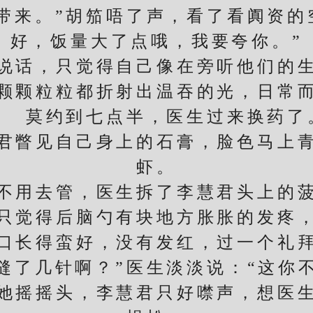
带来。”胡笳唔了声，看了看阗资的
好，饭量大了点哦，我要夸你。”
话，只觉得自己像在旁听他们的生
颗颗粒粒都折射出温吞的光，日常
莫约到七点半，医生过来换药了
瞥见自己身上的石膏，脸色马上青
虾。
用去管，医生拆了李慧君头上的菠
只觉得后脑勺有块地方胀胀的发疼
伤口长得蛮好，没有发红，过一个礼拜
缝了几针啊？”医生淡淡说：“这你
她摇摇头，李慧君只好噤声，想医