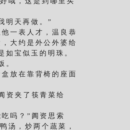
好哦，这是到哪里买
我明天再做。”
他一表人才，温良恭
运，大约是外公外婆给
是如宝似玉的明珠。
饭。
盒放在靠背椅的座面
阗资夹了筷青菜给
吃吗？”阗资思索
老鸭汤，炒两个蔬菜，