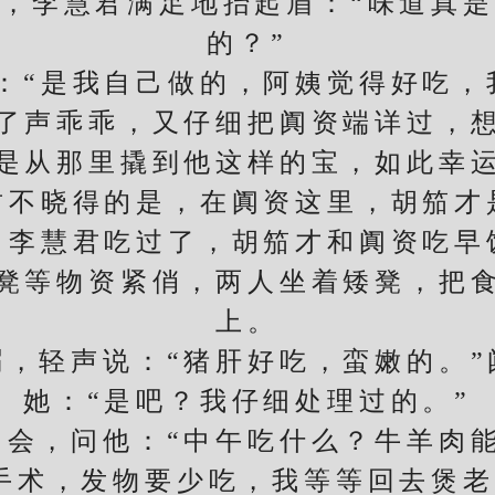
李慧君满足地抬起眉：“味道真是
的？”
是我自己做的，阿姨觉得好吃，
声乖乖，又仔细把阗资端详过，想
是从那里撬到他这样的宝，如此幸
君不晓得的是，在阗资这里，胡笳才
慧君吃过了，胡笳才和阗资吃早
等物资紧俏，两人坐着矮凳，把食
上。
轻声说：“猪肝好吃，蛮嫩的。”
她：“是吧？我仔细处理过的。”
，问他：“中午吃什么？牛羊肉能
手术，发物要少吃，我等等回去煲