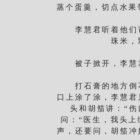
蒸个蛋羹，切点水果
李慧君听着他们说
珠米，
被子掀开，李慧君
打石膏的地方倒不
口上涂了涂，李慧君
头和胡笳讲：“
问：“医生，我头上
声，还要问，胡笳冲