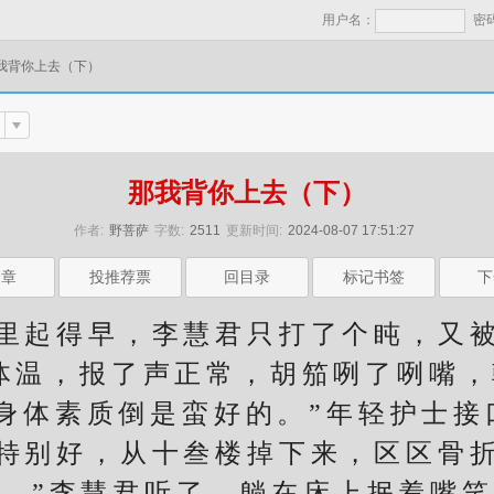
用户名：
密
我背你上去（下）
那我背你上去（下）
作者:
野菩萨
字数:
2511
更新时间:
2024-08-07 17:51:27
一章
投推荐票
回目录
标记书签
下
起得早，李慧君只打了个盹，又被
，报了声正常，胡笳咧了咧嘴，
身体素质倒是蛮好的。”年轻护士接
特别好，从十叁楼掉下来，区区骨
。”李慧君听了，躺在床上抿着嘴