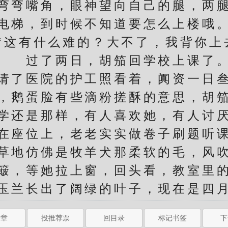
弯嘴角，眼神望向自己的腿，两腿
有电梯，到时候不知道要怎么上楼哦。
“这有什么难的？大不了，我背你上
过了两日，胡笳回学校上课了
了医院的护工照看着，阗资一日叁
，鹅蛋脸有些滴粉搓酥的意思，胡
还是那样，有人喜欢她，有人讨厌
在座位上，老老实实做卷子刷题听
草地仿佛是牧羊犬那柔软的毛，风
簸，等她拉上窗，回头看，教室里
玉兰长出了阔绿的叶子，现在是四
一章
投推荐票
回目录
标记书签
下