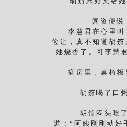
胡笳只好夹给她，
阗资便说：“
李慧君在心里叫了
俭让，真不知道胡笳
她烧香了。可李慧
李
病房里，桌椅板凳
胡笳喝了口粥，
胡笳闷头吃了会
道：“阿姨刚刚动好