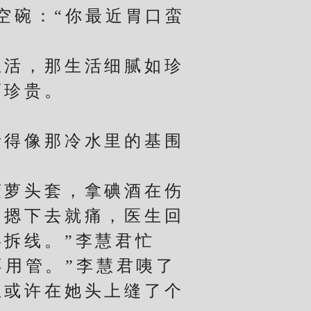
空碗：“你最近胃口蛮
活，那生活细腻如珍
而珍贵。
。
得像那冷水里的基围
萝头套，拿碘酒在伤
，摁下去就痛，医生回
拆线。”李慧君忙
不用管。”李慧君咦了
生或许在她头上缝了个