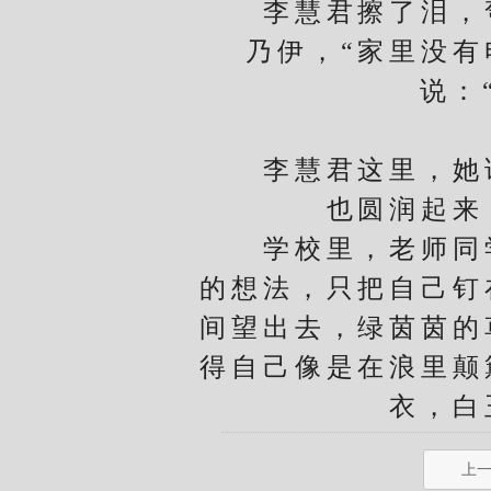
李慧君擦了泪，弯
乃伊，“家里没
说：
李慧君这里，她请
也圆润起来
学校里，老师同学
的想法，只把自己钉
间望出去，绿茵茵的
得自己像是在浪里颠
衣，白
上