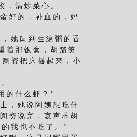
饺，清炒菜心。
蛮好的，补血的，妈
，她闻到生滚粥的香
望着那饭盒，胡笳笑
叫阗资把床摇起来，小
饺。
用的什么虾？”
士，她说阿姨想吃什
及阗资说完，哀声求胡
的我也不吃了。”