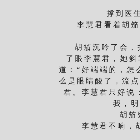
撑到医生走
李慧君看着胡笳的
胡笳沉吟了会，摁
了眼李慧君，她斜
道：“好端端的，怎
么是眼睛酸了，流点
君。李慧君只好说
我，明
胡笳蹙眉
李慧君不响，胡笳