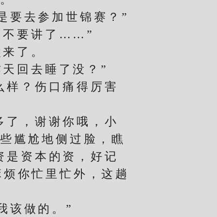
要去参加世锦赛？”
不要讲了……”
来了。
天回去睡了没？”
么样？伤口痛得厉害
多了，谢谢你哦，小
有些尴尬地侧过脸，瞧
资是资本的资，好记
麻烦你忙里忙外，这趟
我该做的。”