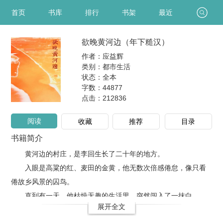
首页
书库
排行
书架
最近
欲晚黄河边（年下糙汉）
作者：应益辉
类别：都市生活
状态：全本
字数：44877
点击：
212836
阅读
收藏
推荐
目录
书籍简介
黄河边的村庄，是李回生长了二十年的地方。
入眼是高粱的红、麦田的金黄，他无数次倍感倦怠，像只看
倦故乡风景的囚鸟。
直到有一天，他枯燥无趣的生活里，突然闯入了一抹白。
展开全文
城里姑娘长了双会勾..