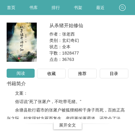
首页
书库
排行
书架
最近
从杀猪开始修仙
作者：张老西
类别：玄幻奇幻
状态：全本
字数：1828477
点击：
36763
阅读
收藏
推荐
目录
书籍简介
文案：
俗话说“死了张屠户，不吃带毛猪。”
余塘县欺行霸市的张屠户被狐狸精榨干身子而死，百姓正高
兴之际，却发现对方死而复生，变得更凶更霸道，还学会了法
展开全文
术，