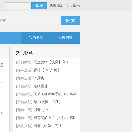
码：
免费注册
忘记密码
搜 索
我的书架
最近阅读
热门收藏
[其他类型]
天生尤物【快穿】高H
德
[都市生活]
吞咽【1v1产奶】
[都市生活]
下厨房
[其他类型]
顶级暴徒
[其他类型]
优质肉棒攻略系统（np高辣
文）
[其他类型]
赌 （校园，1V1）
[都市生活]
迟音（1v1）
58
[都市生活]
黑莲花的上位（出轨np高h
虐男）
[其他类型]
情瘾（出轨，高H）