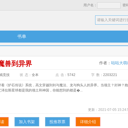
用户名：
密
书单
魔兽到异界
作者：
咕咕大萌
戏竞技
状 态：
全本
点 击：
5742
字 数：
2203221
《炉石传说》系统，高文穿越到剑与魔法、龙与狗头人的异界。当领主？封神？抱
泽拉斯星球都是我的领土和神国，你能想到的都是�...
更新：
2021-07-05 15:24:
阅读
加入书架
投推荐票
详细介绍