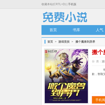
收藏本站(CRTL+D) |
手机版
首页
书库
人气
首页
>
游戏竞技
>
搬个魔兽到异界
搬个
分 类：
游
带着
歉，整颗艾
手机