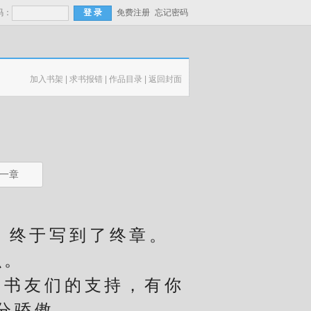
码：
免费注册
忘记密码
加入书架
|
求书报错
|
作品目录
|
返回封面
一章
，终于写到了终章。
么。
书友们的支持，有你
分骄傲。