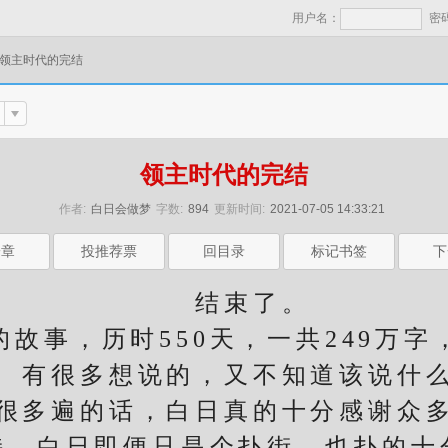
用户名：
密
领主时代的完结
领主时代的完结
作者:
白日会做梦
字数:
894
更新时间:
2021-07-05 14:33:21
一章
投推荐票
回目录
标记书签
下
结束了。
事，历时550天，一共249万字
很多想说的，又不知道该说什
多遍的话，白日真的十分感谢众多
持，白日即便只是个扑街，也扑的十