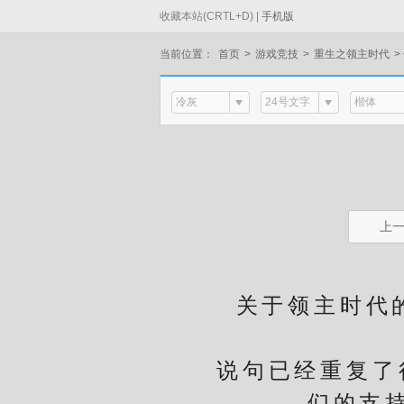
收藏本站(CRTL+D) |
手机版
当前位置：
首页
>
游戏竞技
>
重生之领主时代
>
冷灰
24号文字
楷体
上
关于领主时代的故
有
说句已经重复了很
们的支