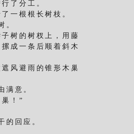
进行了分工。
了一根根长树枝。
树。
子树的树杈上，用藤
，摞成一条后顺着斜木
遮风避雨的锥形木巢
由满意。
巢！”
干的回应。