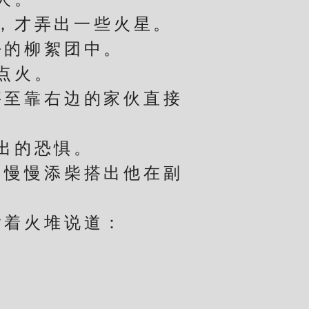
，才弄出一些火星。
的柳絮团中。
点火。
至靠右边的家伙直接
出的恐惧。
慢慢添柴搭出他在副
着火堆说道：