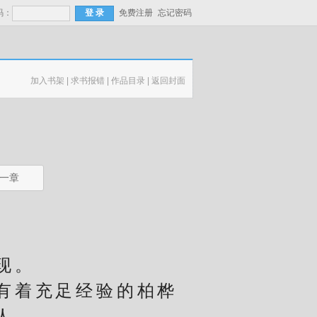
码：
免费注册
忘记密码
加入书架
|
求书报错
|
作品目录
|
返回封面
一章
现。
有着充足经验的柏桦
人。