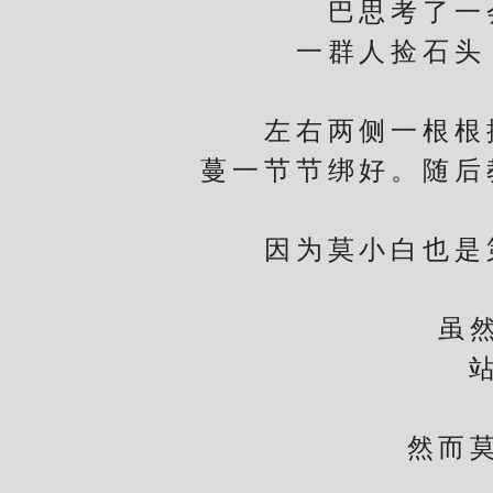
巴思考了一
一群人捡石头，
树
左右两侧一根根摆
蔓一节节绑好。随后
因为莫小白也是第
虽然花
站在
然而莫小