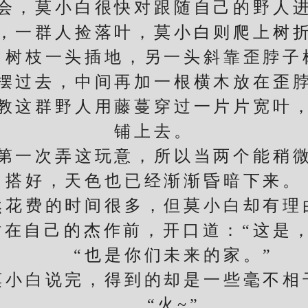
会，莫小白很快对跟随自己的野人
一群人捡落叶，莫小白则爬上树折
枝一头插地，另一头斜靠歪脖子
过去，中间再加一根横木放在歪脖
教这群野人用藤蔓穿过一片片宽叶
铺上去。
一次弄这玩意，所以当两个能稍微
搭好，天色也已经渐渐昏暗下来。
费的时间很多，但莫小白却有理
自己的杰作前，开口道：“这是，
“也是你们未来的家。”
白说完，得到的却是一些毫不相
“火~”