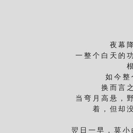
听
夜幕降临
一整个白天的功夫
如今整个
换而言之，
当弯月高悬，野人
着，但却
翌日一早，莫小白