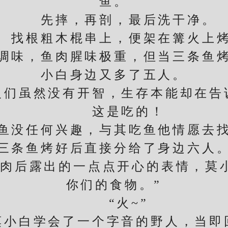
鱼。
先摔，再剖，最后洗干净。
根粗木棍串上，便架在篝火上
味，鱼肉腥味极重，但当三条鱼烤
小白身边又多了五人。
虽然没有开智，生存本能却在告
这是吃的！
没任何兴趣，与其吃鱼他情愿去找
三条鱼烤好后直接分给了身边六人
后露出的一点点开心的表情，莫小
你们的食物。”
“火~”
白学会了一个字音的野人，当即