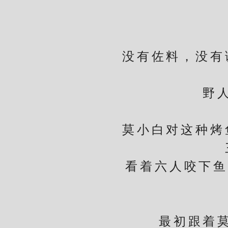
找
没有佐料，没有调
野人们
莫小白对这种烤鱼
看着六人咬下鱼肉
最初跟着莫小