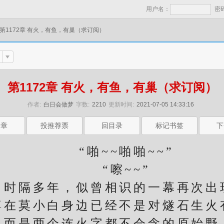
用户名：
密
第1172章 有火，有鱼，有巢（求订阅）
第1172章 有火，有鱼，有巢（求订阅）
作者:
白日会做梦
字数:
2210
更新时间:
2021-07-05 14:33:16
一章
投推荐票
回目录
标记书签
下
“啪~~啪啪~~”
“嚓~~”
隔多年，似曾相识的一幕再次出
莫小白身边已经不是对燧石生火
，而是两个连火字都不会念的原始野