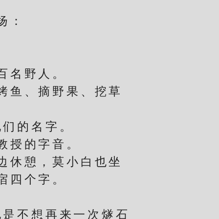
扬：
百名野人。
烤鱼、摘野果、挖草
。
们的名字。
教授的字音。
边休憩，莫小白也坐
宿四个字。
是不想再来一次燧石