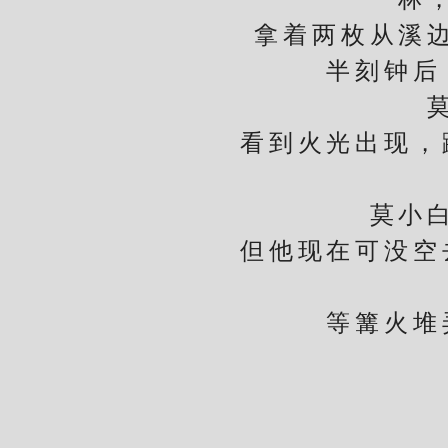
拿着两枚从溪边捡
半刻钟后，
莫小
看到火光出现，蹲
莫小白眼
但他现在可没空去
等篝火堆弄