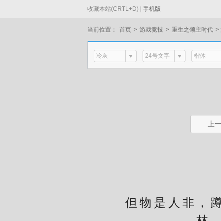
收藏本站(CRTL+D) |
手机版
当前位置：
首页
>
游戏竞技
>
重生之领主时代
>
冷灰
24号文字
楷体
上
时
但物是人非，蹲在
林