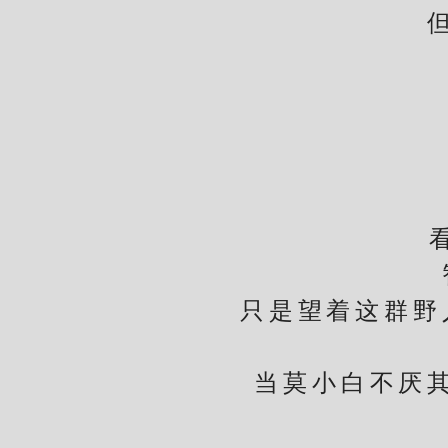
但是
看着
智脑
只是望着这群野人
当莫小白不厌其烦