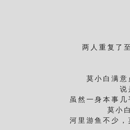
两人重复了至少
莫小白满意点
说是
虽然一身本事几乎
莫小
河里游鱼不少，莫