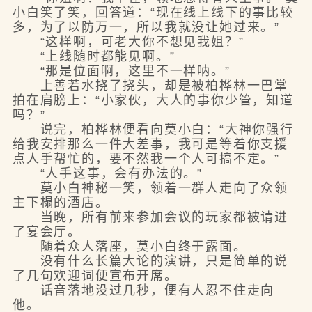
小白笑了笑，回答道：“现在线上线下的事比较
多，为了以防万一，所以我就没让她过来。”
“这样啊，可老大你不想见我姐？”
“上线随时都能见啊。”
“那是位面啊，这里不一样呐。”
上善若水挠了挠头，却是被柏桦林一巴掌
拍在肩膀上：“小家伙，大人的事你少管，知道
吗？”
说完，柏桦林便看向莫小白：“大神你强行
给我安排那么一件大差事，我可是等着你支援
点人手帮忙的，要不然我一个人可搞不定。”
“人手这事，会有办法的。”
莫小白神秘一笑，领着一群人走向了众领
主下榻的酒店。
当晚，所有前来参加会议的玩家都被请进
了宴会厅。
随着众人落座，莫小白终于露面。
没有什么长篇大论的演讲，只是简单的说
了几句欢迎词便宣布开席。
话音落地没过几秒，便有人忍不住走向
他。