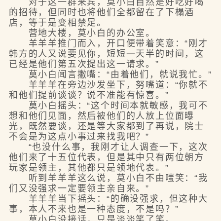
对于这一群来宾，莫小白自然是好吃好喝
的招待，但同时也将他们全都留在了下榻酒
店，等于是变相禁足。
营地大楼，莫小白的办公室。
羊羊羊推门而入，开口便带着笑意：“刚才
韩方的人又说要见你，短短一天半的时间，这
已经是他们第五次提出这一请求。”
莫小白闻言撇嘴：“由着他们，就说我忙。”
羊羊羊在旁边沙发坐下，努嘴道：“你就不
和他们提前谈谈？说不准能有惊喜。”
莫小白摇头：“这个时间本就敏感，我可不
想和他们见面，然后被他们的人放上位面曝
光，既然要谈，还是等大家都到了再说，院士
不会是为这点小事过来找我吧？”
“也没什么事，我刚才让人调查一下，这次
他们来了十五位代表，但是其中只有两位朝方
玩家是领主，其他都只是领地代表。”
听到羊羊羊这么说，莫小白不由嗤笑：“我
们又没强求一定要领主亲自来。”
羊羊羊当下摇头：“的确没强求，但这种大
事，本人不来也是一种态度，不是吗？”
莫小白没接话，只是淡淡笑了笑。