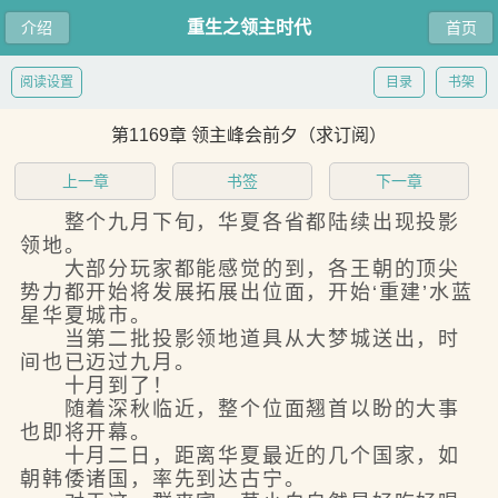
重生之领主时代
介绍
首页
阅读设置
目录
书架
第1169章 领主峰会前夕（求订阅）
上一章
书签
下一章
整个九月下旬，华夏各省都陆续出现投影
领地。
大部分玩家都能感觉的到，各王朝的顶尖
势力都开始将发展拓展出位面，开始‘重建’水蓝
星华夏城市。
当第二批投影领地道具从大梦城送出，时
间也已迈过九月。
十月到了！
随着深秋临近，整个位面翘首以盼的大事
也即将开幕。
十月二日，距离华夏最近的几个国家，如
朝韩倭诸国，率先到达古宁。