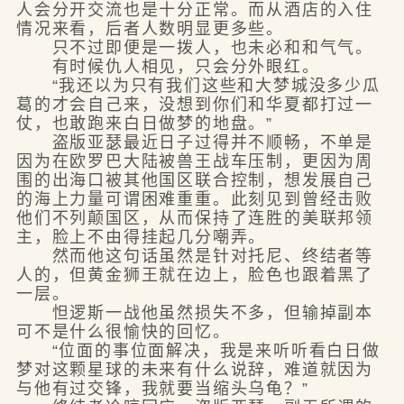
人会分开交流也是十分正常。而从酒店的入住
情况来看，后者人数明显更多些。
只不过即便是一拨人，也未必和和气气。
有时候仇人相见，只会分外眼红。
“我还以为只有我们这些和大梦城没多少瓜
葛的才会自己来，没想到你们和华夏都打过一
仗，也敢跑来白日做梦的地盘。”
盗版亚瑟最近日子过得并不顺畅，不单是
因为在欧罗巴大陆被兽王战车压制，更因为周
围的出海口被其他国区联合控制，想发展自己
的海上力量可谓困难重重。此刻见到曾经击败
他们不列颠国区，从而保持了连胜的美联邦领
主，脸上不由得挂起几分嘲弄。
然而他这句话虽然是针对托尼、终结者等
人的，但黄金狮王就在边上，脸色也跟着黑了
一层。
怛逻斯一战他虽然损失不多，但输掉副本
可不是什么很愉快的回忆。
“位面的事位面解决，我是来听听看白日做
梦对这颗星球的未来有什么说辞，难道就因为
与他有过交锋，我就要当缩头乌龟？”