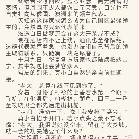
终结者冷哼回应，盗版亚瑟一副无所谓的
表情，但周围不少人都露出了笑意，目光也不
自觉扫向从倭国、澳洲来的领主代表。
天知道这群家伙怎么成为自己国区最强领
主的，竟然真的只派代表前来。
难道白日做梦还会在这大开杀戒不成？
现在酒店内不让上线，通讯也全都隔绝，
这群代表就算着急，也没办法和自己背后的领
主取得联系，只能凑一块瞎琢磨了。
十月九日，华夏各方玩家也都陆续抵达古
宁，其中就包括会梦客众人。
盟友的到来，莫小白自然是亲自前往迎
接。
“老大，总算在线下见到你了。”
穿着一身格子衬衫的上善若水第一个跳下
飞机，在他身后，柏桦林、鲈鱼、四三二一乃
至筱晓贝全都先后走出机舱。
“走吧，准备一下，晚上我安排了宴会。”
莫小白招手开口，若水点头之余不忘撇
嘴：“老大，我姐说她没空来，留在了大梦城，
就一会的功夫她要忙什么啊？”
“你姐啊？我不在，领地总得有人主事。”莫