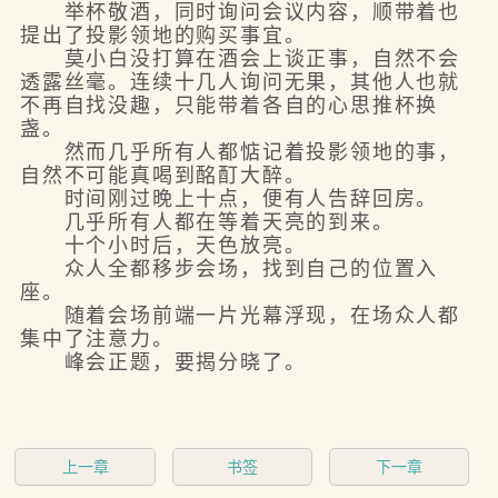
举杯敬酒，同时询问会议内容，顺带着也
提出了投影领地的购买事宜。
莫小白没打算在酒会上谈正事，自然不会
透露丝毫。连续十几人询问无果，其他人也就
不再自找没趣，只能带着各自的心思推杯换
盏。
然而几乎所有人都惦记着投影领地的事，
自然不可能真喝到酩酊大醉。
时间刚过晚上十点，便有人告辞回房。
几乎所有人都在等着天亮的到来。
十个小时后，天色放亮。
众人全都移步会场，找到自己的位置入
座。
随着会场前端一片光幕浮现，在场众人都
集中了注意力。
峰会正题，要揭分晓了。
上一章
书签
下一章