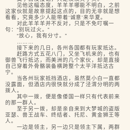
见他这幅态度，羊羊羊哪能不明白，之前
这家伙就是故意提起这点的，目的无非就是想
看看，究竟多少人能带着‘诚意’来华夏。
对此羊羊羊并不反对，只是不免叮嘱一
句：“别玩过火。”
“放心，我有分寸。”
………
接下来的几日，各州各国都有玩家抵达。
赶路方式五花八门，又坐飞机来的，也有
御兽飞行抵达，而美洲的几个家伙，却是直接
自己穿着外骨骼装备横跨整个太平洋抵达古
宁。
当各州玩家抵挡酒店，虽然莫小白一直都
没露面，但酒店内很快就分成了泾渭分明的两
拨人。
其中一拨，便是像倭国一样只有代表前来
的那一群人。
至于另一拨，却是亲自来到大梦城的盗版
亚瑟、兽王战车、终结者、托尼、黄金狮王等
人。
一边是领主，另一边只是领主下属，两群