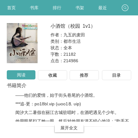
首页
书库
排行
书架
最近
小酒馆（校园 1v1）
作者：九五的麦田
类别：都市生活
状态：全本
字数：21182
点击：
214986
阅读
收藏
推荐
目录
书籍简介
——他们的爱情，始于街头巷尾的小酒馆。
***追-更：po18bl.vip (ωoо1⒏ υip)
闻汐大二暑假在丽江古城驻唱时，在酒吧遇见个少年。
他用眼尾扫了她一眼，然后对他朋友漫不经心地说：“歌手不
展开全文
都应该长得..